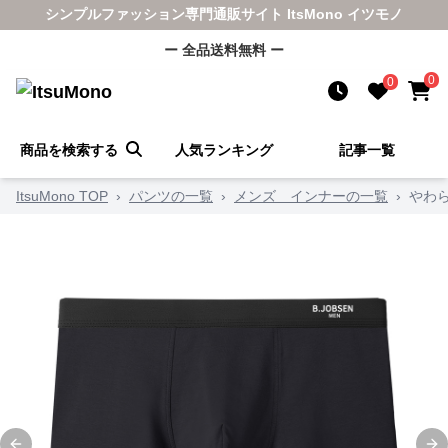
シンプルファッション専門通販サイト ItsMono イツモノ
ー 全品送料無料 ー
0
0
商品を検索する
人気ランキング
記事一覧
ItsuMono TOP
›
パンツの一覧
›
メンズ インナーの一覧
›
やわ