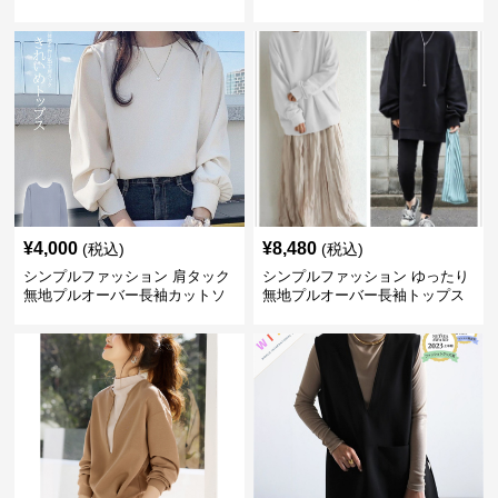
ロング丈
ットソー
¥
4,000
¥
8,480
(税込)
(税込)
シンプルファッション 肩タック
シンプルファッション ゆったり
無地プルオーバー長袖カットソ
無地プルオーバー長袖トップス
ー