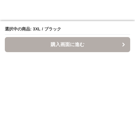
選択中の商品: 3XL / ブラック
選択中の商品: 3XL / ブラック
購入画面に進む
購入画面に進む
ItsuMono
について