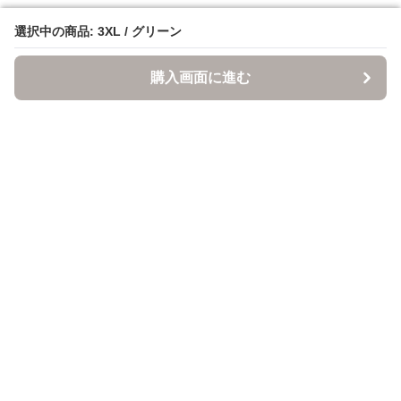
選択中の商品: 3XL / グリーン
選択中の商品: 3XL / グリーン
購入画面に進む
購入画面に進む
ItsuMono
について
会社概要