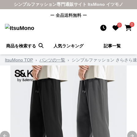
シンプルファッション専門通販サイト ItsMono イツモノ
ー 全品送料無料 ー
0
0
商品を検索する
人気ランキング
記事一覧
ItsuMono TOP
›
パンツの一覧
›
シンプルファッション さらさら