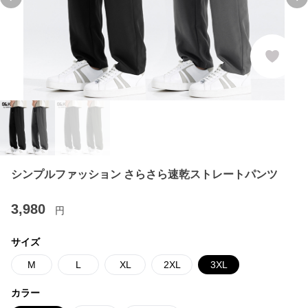
Previous slide
Ne
シンプルファッション さらさら速乾ストレートパンツ
3,980
円
サイズ
M
L
XL
2XL
3XL
カラー