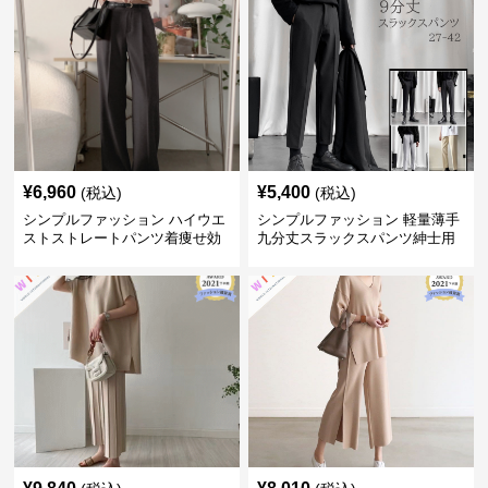
¥
6,960
¥
5,400
(税込)
(税込)
シンプルファッション ハイウエ
シンプルファッション 軽量薄手
ストストレートパンツ着痩せ効
九分丈スラックスパンツ紳士用
果
春夏