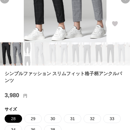
Previous slide
Ne
シンプルファッション スリムフィット格子柄アンクルパ
ンツ
3,980
円
サイズ
28
29
30
31
32
33
34
36
38