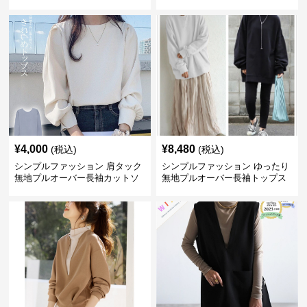
ロング丈
ットソー
¥
4,000
¥
8,480
(税込)
(税込)
シンプルファッション 肩タック
シンプルファッション ゆったり
無地プルオーバー長袖カットソ
無地プルオーバー長袖トップス
ー