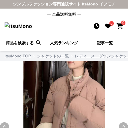
シンプルファッション専門通販サイト ItsMono イツモノ
ー 全品送料無料 ー
0
0
商品を検索する
人気ランキング
記事一覧
ItsuMono TOP
›
ジャケットの一覧
›
レディース ダウンジャケッ