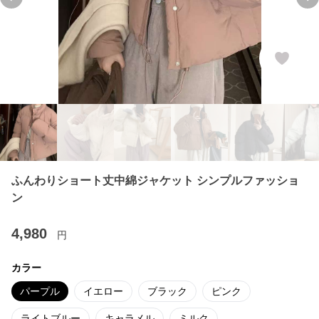
Previous slide
Ne
ふんわりショート丈中綿ジャケット シンプルファッショ
ン
4,980
円
カラー
パープル
イエロー
ブラック
ピンク
ライトブルー
キャラメル
ミルク