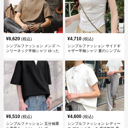
¥
6,620
¥
4,710
(税込)
(税込)
シンプルファッション メンズ ヘ
シンプルファッション サイドギ
ンリーネック半袖シャツ ゆった
ャザー半袖シャツ 夏のシンプル
りシルエット春夏
トップス
¥
6,510
¥
4,600
(税込)
(税込)
シンプルファッション 五分袖重
シンプルファッション レディー