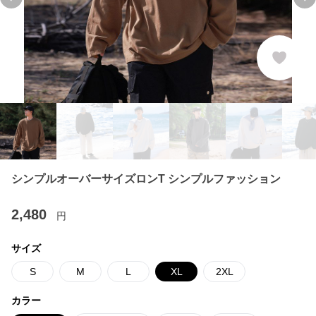
Previous slide
Ne
シンプルオーバーサイズロンT シンプルファッション
2,480
円
サイズ
S
M
L
XL
2XL
カラー