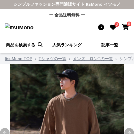
シンプルファッション専門通販サイト ItsMono イツモノ
ー 全品送料無料 ー
0
0
商品を検索する
人気ランキング
記事一覧
ItsuMono TOP
›
Tシャツの一覧
›
メンズ ロンTの一覧
›
シンプ