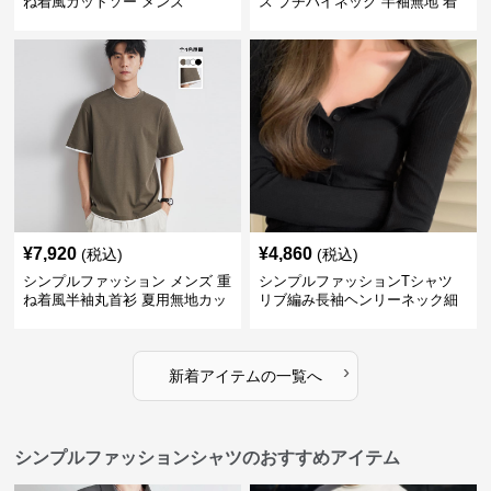
ね着風カットソー メンズ
ス プチハイネック 半袖無地 着
回し抜群 シンプル
¥
7,920
¥
4,860
(税込)
(税込)
シンプルファッション メンズ 重
シンプルファッションTシャツ
ね着風半袖丸首衫 夏用無地カッ
リブ編み長袖ヘンリーネック細
トソー
見えカットソー
›
新着アイテムの一覧へ
シンプルファッションシャツのおすすめアイテム