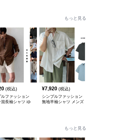
もっと見る
20
¥
7,920
¥
9,700
(税込)
(税込)
(税込)
プルファッション
シンプルファッション
シンプルファッション
ン混長袖シャツ ゆ
無地半袖シャツ メンズ
メンズ リネン風 半袖シ
りシルエット
カジュアル 春夏
ャツ ゆったり ダブルポ
ケット
もっと見る