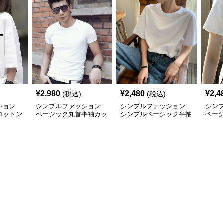
¥
2,980
¥
2,480
¥
2,4
(税込)
(税込)
ション
シンプルファッション
シンプルファッション
シン
コットン
ベーシック丸首半袖カッ
シンプルベーシック半袖
ベー
Tシャツ
トソー
Tシャツ
材Tシ