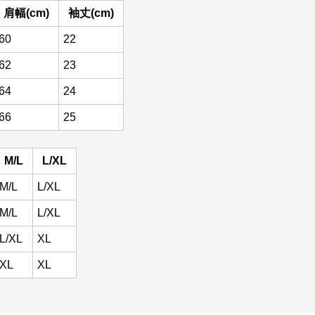
肩幅(cm)
袖丈(cm)
60
22
62
23
64
24
66
25
M/L
L/XL
M/L
L/XL
M/L
L/XL
L/XL
XL
XL
XL