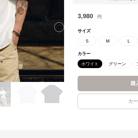
3,980
円
Next slide
サイズ
S
M
L
カラー
ホワイト
グリーン
購
カー