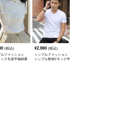
80
¥
2,980
¥
2,320
(税込)
(税込)
(税込)
プルファッション
シンプルファッション
シンプルファッション
シック丸首半袖綿素
シンプル無地Vネック半
シンプル五分袖オーバー
ャツ
袖カットソー
サイズTシャツ