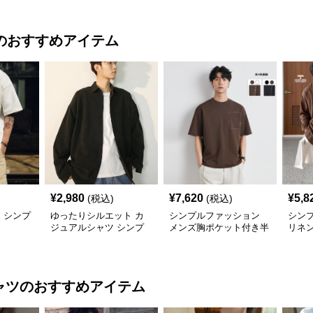
のおすすめアイテム
¥
2,980
¥
7,620
¥
5,8
(税込)
(税込)
 シンプ
ゆったりシルエット カ
シンプルファッション
シン
ジュアルシャツ シンプ
メンズ胸ポケット付き半
リネ
ルファッション
袖シャツ全4色
った
ャツ
のおすすめアイテム