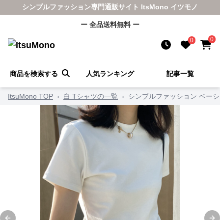
シンプルファッション専門通販サイト ItsMono イツモノ
ー 全品送料無料 ー
0
0
商品を検索する
人気ランキング
記事一覧
ItsuMono TOP
›
白 Tシャツの一覧
›
シンプルファッション ベー