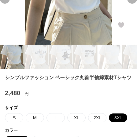
Previous slide
Ne
シンプルファッション ベーシック丸首半袖綿素材Tシャツ
2,480
円
サイズ
S
M
L
XL
2XL
3XL
カラー