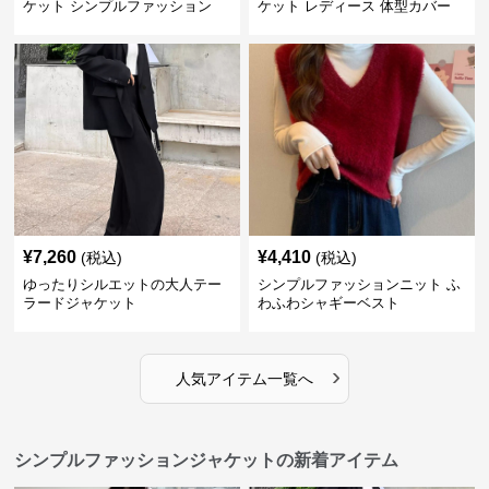
ケット シンプルファッション
ケット レディース 体型カバー
紫外線対策 羽織り
¥
7,260
¥
4,410
(税込)
(税込)
ゆったりシルエットの大人テー
シンプルファッションニット ふ
ラードジャケット
わふわシャギーベスト
›
人気アイテム一覧へ
シンプルファッションジャケットの新着アイテム