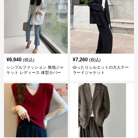
¥
6,940
¥
7,260
(税込)
(税込)
シンプルファッション 無地ジャ
ゆったりシルエットの大人テー
ケット レディース 体型カバー
ラードジャケット
紫外線対策 羽織り