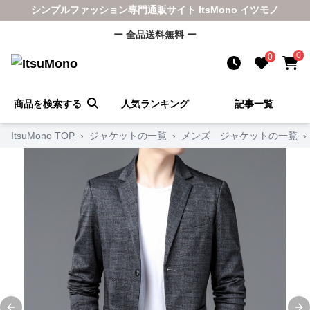
シンプルファッション専門通販サイト ItsMono イツモノ
ー 全品送料無料 ー
0
0
商品を検索する
人気ランキング
記事一覧
ItsuMono TOP
›
ジャケットの一覧
›
メンズ ジャケットの一覧
›