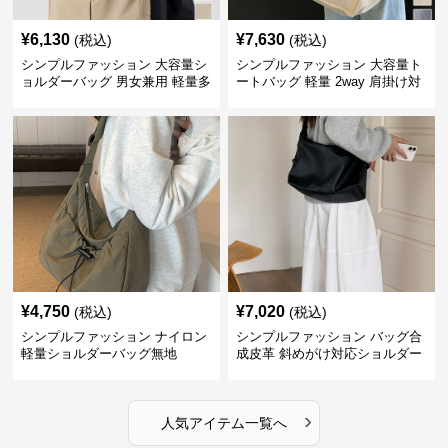
¥
6,130
¥
7,630
(税込)
(税込)
シンプルファッション 大容量シ
シンプルファッション 大容量ト
ョルダーバッグ 男女兼用 軽量多
ートバッグ 軽量 2way 肩掛け対
収納鞄
応
¥
4,750
¥
7,020
(税込)
(税込)
シンプルファッション ナイロン
シンプルファッション バッグ合
軽量ショルダーバッグ無地
成皮革 斜めがけ対応ショルダー
バッグ
›
人気アイテム一覧へ