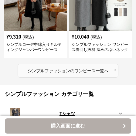
¥
9,310
¥
10,040
(税込)
(税込)
シンプルコーデ中綿入りキルテ
シンプルファッション ワンピー
ィングジャンパーワンピース
ス着回し抜群 深めのぶいネック
ワンピース
›
シンプルファッション
の
ワンピース
一覧へ
シンプルファッション カテゴリ一覧
Tシャツ
購入画面に進む
購入画面に進む
シャツ