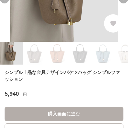
Previous slide
Ne
シンプル上品な金具デザインバケツバッグ シンプルファ
ッション
5,940
円
購入画面に進む