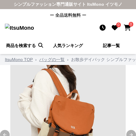
シンプルファッション専門通販サイト ItsMono イツモノ
ー 全品送料無料 ー
0
0
商品を検索する
人気ランキング
記事一覧
ItsuMono TOP
›
バッグの一覧
›
お散歩デイパック シンプルファ