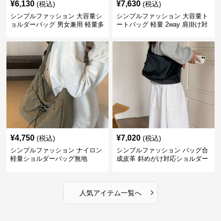
¥
6,130
¥
7,630
(税込)
(税込)
シンプルファッション 大容量シ
シンプルファッション 大容量ト
ョルダーバッグ 男女兼用 軽量多
ートバッグ 軽量 2way 肩掛け対
収納鞄
応
¥
4,750
¥
7,020
(税込)
(税込)
シンプルファッション ナイロン
シンプルファッション バッグ合
軽量ショルダーバッグ無地
成皮革 斜めがけ対応ショルダー
バッグ
›
人気アイテム一覧へ