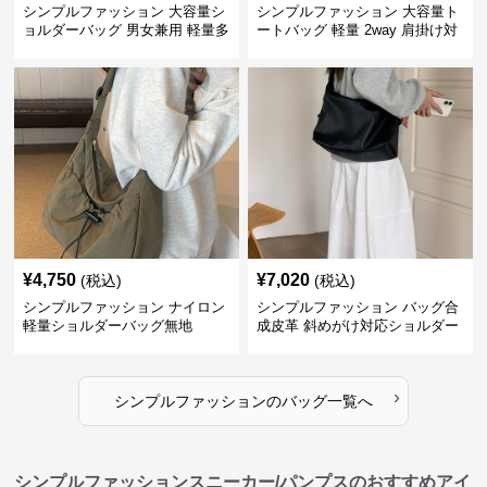
シンプルファッション 大容量シ
シンプルファッション 大容量ト
ョルダーバッグ 男女兼用 軽量多
ートバッグ 軽量 2way 肩掛け対
収納鞄
応
¥
4,750
¥
7,020
(税込)
(税込)
シンプルファッション ナイロン
シンプルファッション バッグ合
軽量ショルダーバッグ無地
成皮革 斜めがけ対応ショルダー
バッグ
›
シンプルファッション
の
バッグ
一覧へ
シンプルファッションスニーカー/パンプスのおすすめアイ