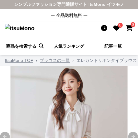
シンプルファッション専門通販サイト ItsMono イツモノ
ー 全品送料無料 ー
0
0
商品を検索する
人気ランキング
記事一覧
ItsuMono TOP
›
ブラウスの一覧
›
エレガントリボンタイブラウス