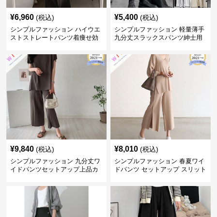
¥
6,960
¥
5,400
(税込)
(税込)
シンプルファッション ハイウエ
シンプルファッション 軽量薄手
ストストレートパンツ着痩せ効
九分丈スラックスパンツ紳士用
果
春夏
¥
9,840
¥
8,010
(税込)
(税込)
シンプルファッション 九分丈ワ
シンプルファッション 春夏ワイ
イドパンツセットアップ上品カ
ドパンツ セットアップ スリット
ジュアル二点セット
入り大人カジュアル