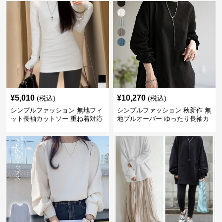
¥
5,010
¥
10,270
(税込)
(税込)
シンプルファッション 無地フィ
シンプルファッション 秋新作 無
ット長袖カットソー 重ね着対応
地プルオーバー ゆったり長袖カ
ロング丈
ットソー