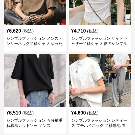
¥
6,620
¥
4,710
(税込)
(税込)
シンプルファッション メンズ ヘ
シンプルファッション サイドギ
ンリーネック半袖シャツ ゆった
ャザー半袖シャツ 夏のシンプル
りシルエット春夏
トップス
¥
6,510
¥
4,600
(税込)
(税込)
シンプルファッション 五分袖重
シンプルファッション レディー
ね着風カットソー メンズ
ス プチハイネック 半袖無地 着
回し抜群 シンプル