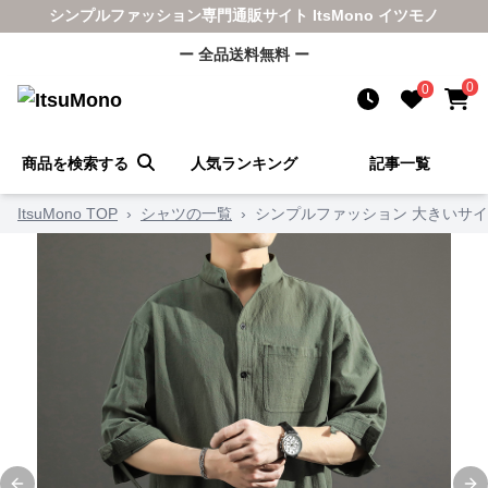
シンプルファッション専門通販サイト ItsMono イツモノ
ー 全品送料無料 ー
0
0
商品を検索する
人気ランキング
記事一覧
ItsuMono TOP
›
シャツの一覧
›
シンプルファッション 大きいサ