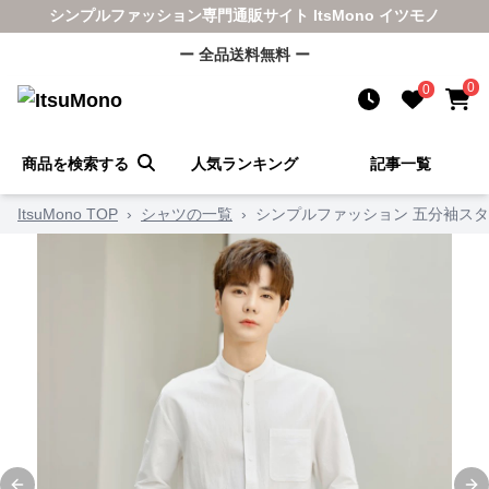
シンプルファッション専門通販サイト ItsMono イツモノ
ー 全品送料無料 ー
0
0
商品を検索する
人気ランキング
記事一覧
ItsuMono TOP
›
シャツの一覧
›
シンプルファッション 五分袖ス