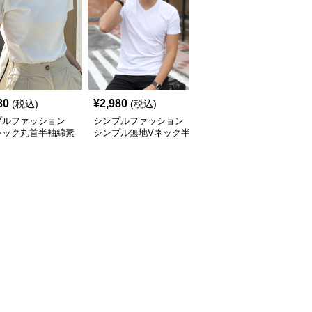
80
¥
2,980
¥
2,320
(税込)
(税込)
(税込)
プルファッション
シンプルファッション
シンプルファッション
シック丸首半袖綿素
シンプル無地Vネック半
シンプル五分袖オーバー
ャツ
袖カットソー
サイズTシャツ