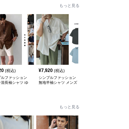
もっと見る
20
¥
7,920
¥
9,700
(税込)
(税込)
(税込)
プルファッション
シンプルファッション
シンプルファッション
ン混長袖シャツ ゆ
無地半袖シャツ メンズ
メンズ リネン風 半袖シ
りシルエット
カジュアル 春夏
ャツ ゆったり ダブルポ
ケット
もっと見る