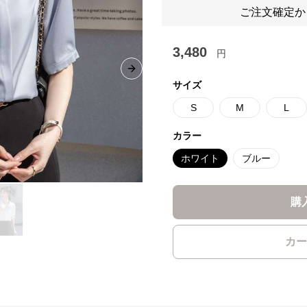
ご注文確定か
3,480
円
Next slide
サイズ
S
M
L
カラー
ホワイト
ブルー
購
カー