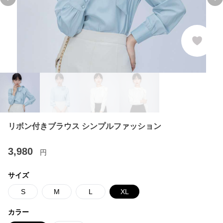
Previous slide
Ne
リボン付きブラウス シンプルファッション
3,980
円
サイズ
S
M
L
XL
カラー