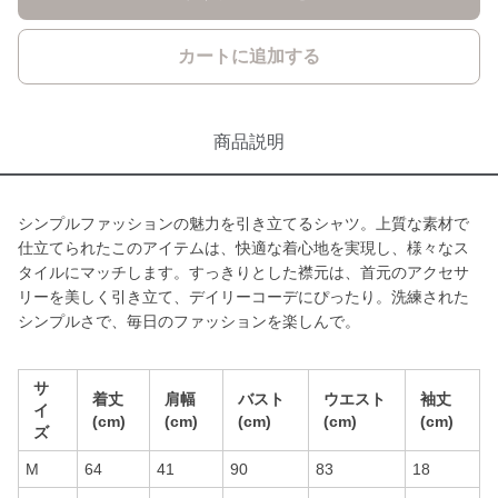
カートに追加する
商品説明
シンプルファッションの魅力を引き立てるシャツ。上質な素材で
仕立てられたこのアイテムは、快適な着心地を実現し、様々なス
タイルにマッチします。すっきりとした襟元は、首元のアクセサ
リーを美しく引き立て、デイリーコーデにぴったり。洗練された
シンプルさで、毎日のファッションを楽しんで。
サ
着丈
肩幅
バスト
ウエスト
袖丈
イ
(cm)
(cm)
(cm)
(cm)
(cm)
ズ
M
64
41
90
83
18