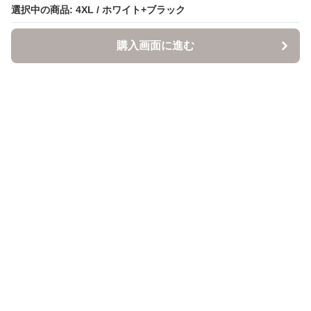
選択中の商品: 4XL / ホワイト+ブラック
選択中の商品: 4XL / ホワイト+ブラック
購入画面に進む
購入画面に進む
ItsuMono
について
会社概要
利用規約