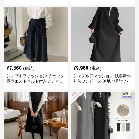
バー 着回し 通勤カジュアル
¥
7,560
¥
9,960
(税込)
(税込)
シンプルファッション チェック
シンプルファッション 秋冬新作
柄ウエストベルト付きミディロ
丸首ワンピース 無地 体型カバー
ングスカート
着回し抜群