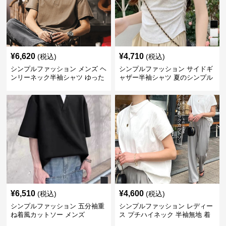
¥
6,620
¥
4,710
(税込)
(税込)
シンプルファッション メンズ ヘ
シンプルファッション サイドギ
ンリーネック半袖シャツ ゆった
ャザー半袖シャツ 夏のシンプル
りシルエット春夏
トップス
¥
6,510
¥
4,600
(税込)
(税込)
シンプルファッション 五分袖重
シンプルファッション レディー
ね着風カットソー メンズ
ス プチハイネック 半袖無地 着
回し抜群 シンプル