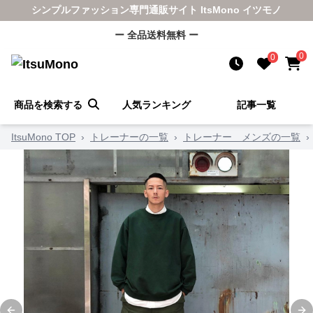
シンプルファッション専門通販サイト ItsMono イツモノ
ー 全品送料無料 ー
0
0
商品を検索する
人気ランキング
記事一覧
ItsuMono TOP
›
トレーナーの一覧
›
トレーナー メンズの一覧
›