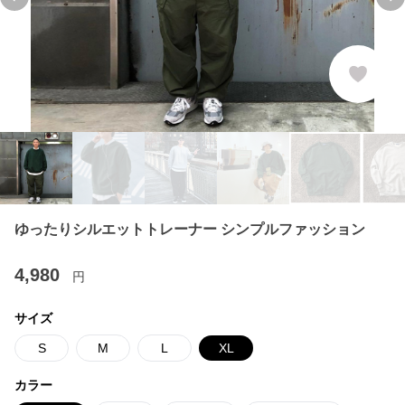
Previous slide
Ne
ゆったりシルエットトレーナー シンプルファッション
4,980
円
サイズ
S
M
L
XL
カラー