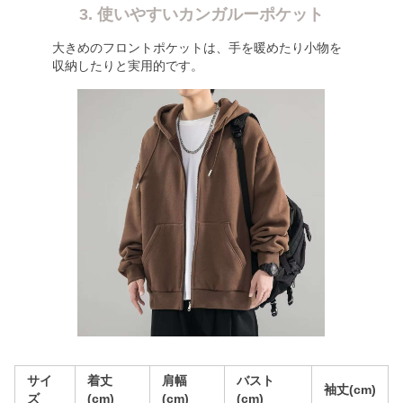
3. 使いやすいカンガルーポケット
大きめのフロントポケットは、手を暖めたり小物を
収納したりと実用的です。
サイ
着丈
肩幅
バスト
袖丈(cm)
ズ
(cm)
(cm)
(cm)