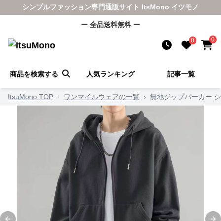
シンプルファッション専門通販サイト ItsMono イツモノ
ー 全品送料無料 ー
0
0
商品を検索する
人気ランキング
記事一覧
ItsuMono TOP
›
ワンマイルウェアの一覧
›
無地ジップパーカー 