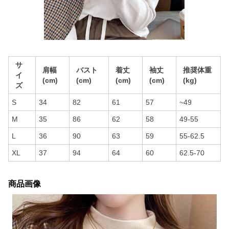
サ
肩幅
バスト
着丈
袖丈
推奨体重
イ
(cm)
(cm)
(cm)
(cm)
(kg)
ズ
S
34
82
61
57
~49
M
35
86
62
58
49-55
L
36
90
63
59
55-62.5
XL
37
94
64
60
62.5-70
商品画像