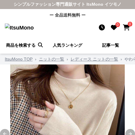
シンプルファッション専門通販サイト ItsMono イツモノ
ー 全品送料無料 ー
0
0
商品を検索する
人気ランキング
記事一覧
ItsuMono TOP
›
ニットの一覧
›
レディース ニットの一覧
›
やわ