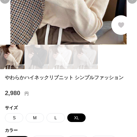
Previous slide
Ne
やわらかハイネックリブニット シンプルファッション
2,980
円
サイズ
S
M
L
XL
カラー