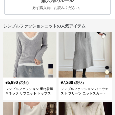
購入時のルール
必ず購入前にお読みください。
シンプルファッションニットの人気アイテム
¥
5,990
¥
7,260
(税込)
(税込)
シンプルファッション 重ね着風
シンプルファッション ハイウエ
Ｖネック リブニット トップス
スト プリーツ ニットスカート
長袖
ベルト付き 秋冬