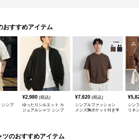
のおすすめアイテム
¥
2,980
¥
7,620
¥
5,8
(税込)
(税込)
 シンプ
ゆったりシルエット カ
シンプルファッション
シン
ジュアルシャツ シンプ
メンズ胸ポケット付き半
リネ
ルファッション
袖シャツ全4色
った
ャツ
のおすすめアイテム