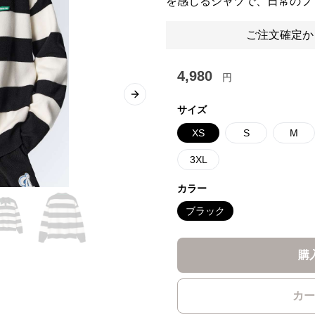
を感じるシャツで、日常のフ
ご注文確定か
4,980
円
Next slide
サイズ
XS
S
M
3XL
カラー
ブラック
購
カー