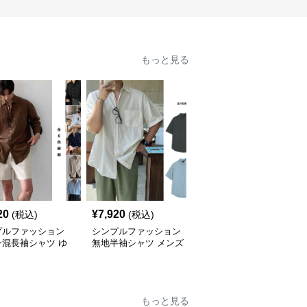
もっと見る
20
¥
7,920
¥
9,700
(税込)
(税込)
(税込)
プルファッション
シンプルファッション
シンプルファッション
ン混長袖シャツ ゆ
無地半袖シャツ メンズ
メンズ リネン風 半袖シ
りシルエット
カジュアル 春夏
ャツ ゆったり ダブルポ
ケット
もっと見る