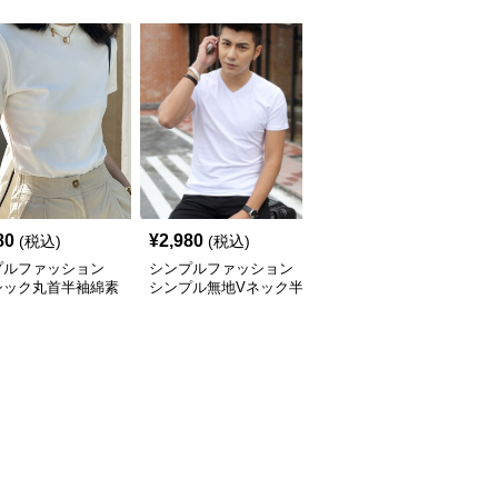
80
¥
2,980
¥
2,320
(税込)
(税込)
(税込)
プルファッション
シンプルファッション
シンプルファッション
シック丸首半袖綿素
シンプル無地Vネック半
シンプル五分袖オーバー
ャツ
袖カットソー
サイズTシャツ