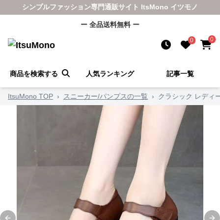
シンプルファッション専門通販サイト ItsMono イツモノ
ー 全品送料無料 ー
0
0
商品を検索する
人気ランキング
記事一覧
ItsuMono TOP
›
スニーカー/パンプスの一覧
›
クラシック レディ