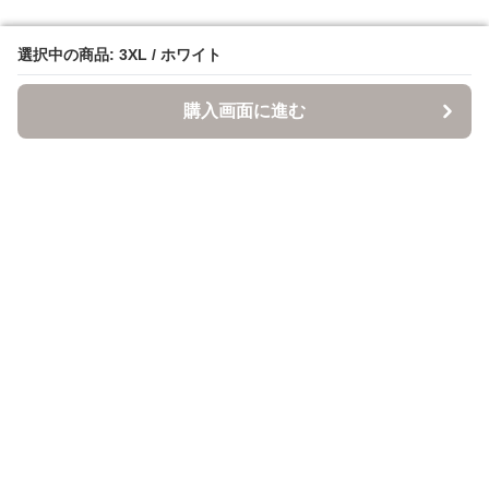
選択中の商品: 3XL / ホワイト
選択中の商品: 3XL / ホワイト
購入画面に進む
購入画面に進む
ItsuMono
について
会社概要