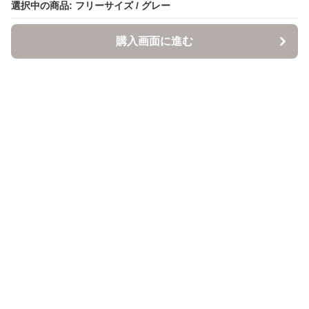
選択中の商品: フリーサイズ / グレー
選択中の商品: フリーサイズ / グレー
購入画面に進む
購入画面に進む
ItsuMono
について
会社概要
利用規約