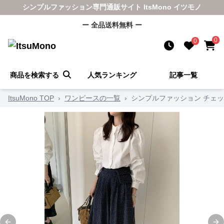
シンプルファッション専門通販サイト ItsMono イツモノ
ー 全品送料無料 ー
0
0
商品を検索する
人気ランキング
記事一覧
ItsuMono TOP
›
ワンピースの一覧
›
シンプルファッション チェ