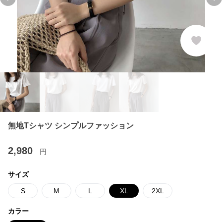
Previous slide
Ne
無地Tシャツ シンプルファッション
2,980
円
サイズ
S
M
L
XL
2XL
カラー