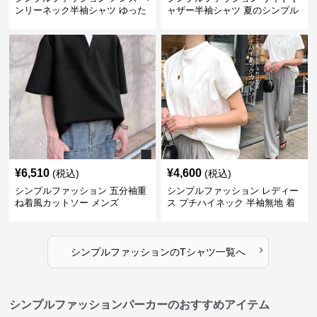
ンリーネック半袖シャツ ゆった
ャザー半袖シャツ 夏のシンプル
りシルエット春夏
トップス
¥
6,510
¥
4,600
(税込)
(税込)
シンプルファッション 五分袖重
シンプルファッション レディー
ね着風カットソー メンズ
ス プチハイネック 半袖無地 着
回し抜群 シンプル
›
シンプルファッション
の
Tシャツ
一覧へ
シンプルファッションパーカーのおすすめアイテム