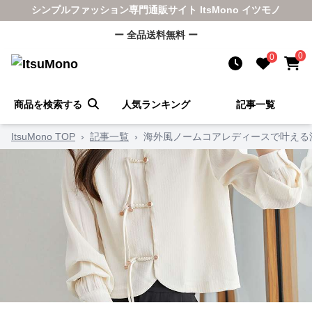
シンプルファッション専門通販サイト ItsMono イツモノ
ー 全品送料無料 ー
0
0
商品を検索する
人気ランキング
記事一覧
ItsuMono TOP
›
記事一覧
›
海外風ノームコアレディースで叶える