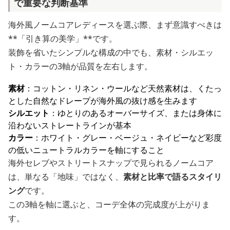
で重要な判断基準
海外風ノームコアレディースを選ぶ際、まず意識すべきは
**「引き算の美学」**です。
装飾を省いたシンプルな構成の中でも、素材・シルエッ
ト・カラーの3軸が品質を左右します。
素材
：コットン・リネン・ウールなど天然素材は、くたっ
とした自然なドレープが海外風の抜け感を生みます
シルエット
：ゆとりのあるオーバーサイズ、または身体に
沿わないストレートラインが基本
カラー
：ホワイト・グレー・ベージュ・ネイビーなど彩度
の低いニュートラルカラーを軸にすること
海外セレブやストリートスナップで見られるノームコア
は、単なる「地味」ではなく、
素材と比率で語るスタイリ
ング
です。
この3軸を軸に選ぶと、コーデ全体の完成度が上がりま
す。