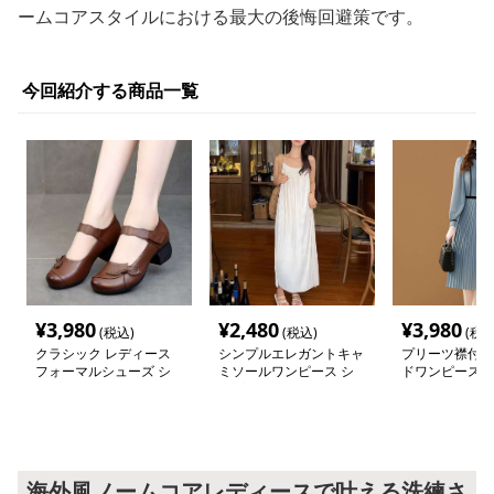
ームコアスタイルにおける最大の後悔回避策です。
今回紹介する商品一覧
¥
3,980
¥
2,480
¥
3,980
(税込)
(税込)
(税込
クラシック レディース
シンプルエレガントキャ
プリーツ襟付き
フォーマルシューズ シ
ミソールワンピース シ
ドワンピース 
ンプルファッション
ンプルファッション
ファッション
海外風ノームコアレディースで叶える洗練さ