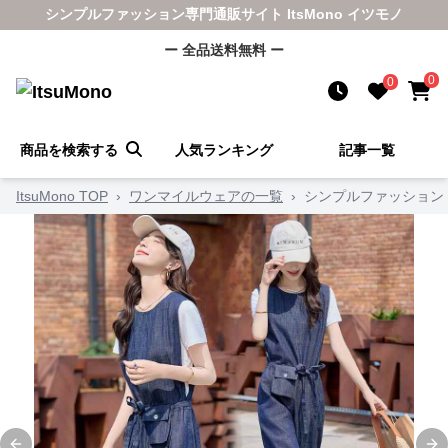
シンプルファッション専門通販サイト ItsMono イツモノ
ー 全品送料無料 ー
0
0
商品を検索する
人気ランキング
記事一覧
ItsuMono TOP
›
ワンマイルウェアの一覧
›
シンプルファッション