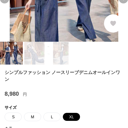
Previous slide
Ne
シンプルファッション ノースリーブデニムオールインワ
ン
8,980
円
サイズ
S
M
L
XL