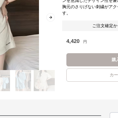
ンを意識したデザイン性を兼
胸元のさりげない刺繍がアク
す。
Next slide
ご注文確定か
4,420
円
購
カー