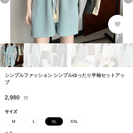
Previous slide
Ne
シンプルファッション シンプルゆったり半袖セットアッ
プ
2,980
円
サイズ
M
L
XL
XXL