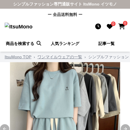
シンプルファッション専門通販サイト ItsMono イツモノ
ー 全品送料無料 ー
0
0
商品を検索する
人気ランキング
記事一覧
ItsuMono TOP
›
ワンマイルウェアの一覧
›
シンプルファッション