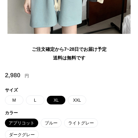
ご注文確定から7~28日でお届け予定
送料は無料です
2,980
円
サイズ
M
L
XL
XXL
カラー
アプリコット
ブルー
ライトグレー
ダークグレー