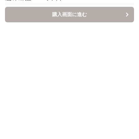
購入画面に進む
購入画面に進む
ItsuMono
について
会社概要
利用規約