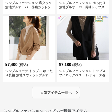
シンプルファッション 肩タック
シンプルファッション ゆったり
無地プルオーバー長袖カットソ
無地プルオーバー長袖トップス
ー
¥
7,400
¥
7,180
(税込)
(税込)
シンプルコーデ トップス ゆった
シンプルファッション トップス
り長袖 無地スウェットプルオー
ブイネックベスト レディース春
バー
夏無地重ね着
›
人気アイテム一覧へ
シンプルファッショントップスの新着アイテム