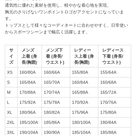
通気性に優れた素材を使用し、軽やかな着心地を実現。
胸元のさりげないワンポイントロゴがアクセントになっていま
す。
トップスとして様々なコーディネートに合わせやすく、日常使い
からスポーツシーンまで幅広く活躍します。
サ
メンズ
メンズ下
レディー
レディース
イ
上着 (身
着 (身長/
ス上着 (身
下着 (身長/
ズ
長/胸囲)
ウエスト)
長/胸囲)
ウエスト)
XS
160/80A
160/66A
155/80A
155/64A
S
165/84A
165/70A
160/84A
160/68A
M
170/88A
170/74A
165/88A
165/72A
L
175/92A
175/78A
170/92A
170/76A
XL
180/96A
180/82A
175/96A
175/80A
2XL
185/100A
185/86A
180/100A
180/84A
3XL
190/104A
190/90A
185/104A
185/88A