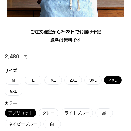
ご注文確定から7~28日でお届け予定
送料は無料です
2,480
円
サイズ
M
L
XL
2XL
3XL
4XL
5XL
カラー
アプリコット
グレー
ライトブルー
黒
ネイビーブルー
白