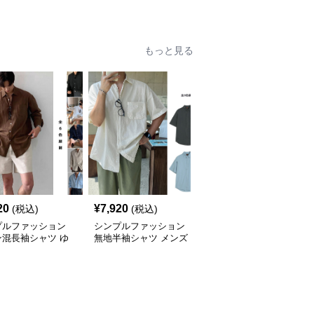
ンズ
ック 半袖無地 着回し抜
首衫 夏用無地カットソ
群 シンプル
ー
もっと見る
20
¥
7,920
¥
9,700
(税込)
(税込)
(税込)
プルファッション
シンプルファッション
シンプルファッション
ン混長袖シャツ ゆ
無地半袖シャツ メンズ
メンズ リネン風 半袖シ
りシルエット
カジュアル 春夏
ャツ ゆったり ダブルポ
ケット