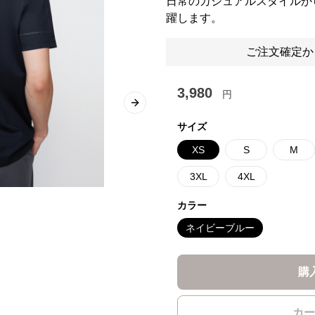
日常のカジュアルスタイルか
躍します。
ご注文確定か
3,980
円
Next slide
サイズ
XS
S
M
3XL
4XL
カラー
ネイビーブルー
購
カー