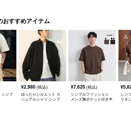
半袖シャツ ゆったりシ
ツ 夏のシンプルトップ
ー メ
ルエット春夏
ス
のおすすめアイテム
¥
2,980
¥
7,620
¥
5,8
(税込)
(税込)
 シンプ
ゆったりシルエット カ
シンプルファッション
シン
ジュアルシャツ シンプ
メンズ胸ポケット付き半
リネ
ルファッション
袖シャツ全4色
った