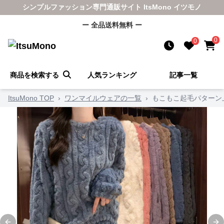
シンプルファッション専門通販サイト ItsMono イツモノ
ー 全品送料無料 ー
0
0
商品を検索する
人気ランキング
記事一覧
ItsuMono TOP
›
ワンマイルウェアの一覧
›
もこもこ起毛パターン