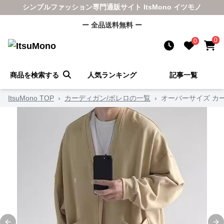
シンプルファッション専門通販サイト ItsMono イツモノ
ー 全品送料無料 ー
0
0
商品を検索する
人気ランキング
記事一覧
ItsuMono TOP
›
カーディガン/ボレロの一覧
›
オーバーサイズ カ