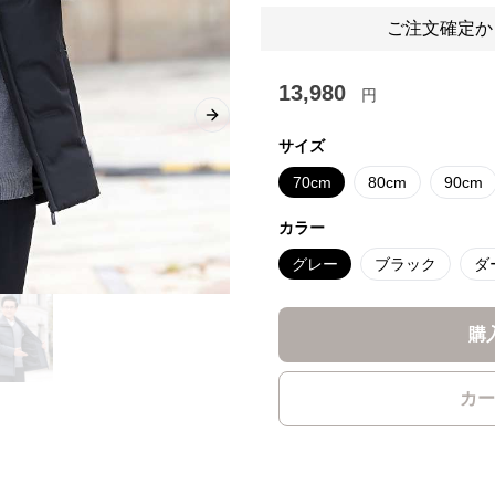
ご注文確定か
13,980
円
Next slide
サイズ
70cm
80cm
90cm
カラー
グレー
ブラック
ダ
購
カー