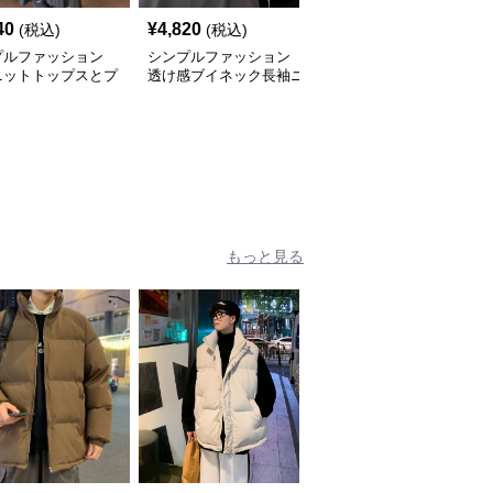
40
¥
4,820
¥
8,320
(税込)
(税込)
(税込)
プルファッション
シンプルファッション
シンプルファッション 4
ニットトップスとプ
透け感ブイネック長袖ニ
色展開 リブニットマン
ツスカートのセット
ットトップス
ト ゆったりトップス 無
地 体型カバー
もっと見る