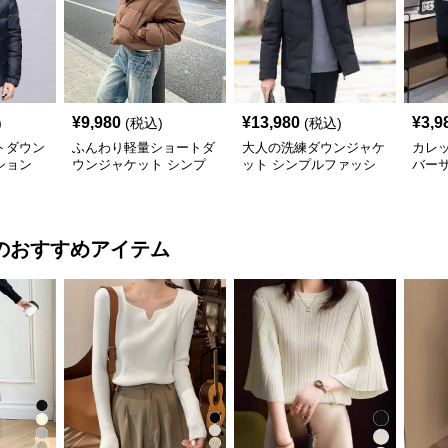
¥
9,980
¥
13,980
¥
3,9
)
(税込)
(税込)
トダウン
ふんわり軽量ショートダ
大人の洗練ダウンジャケ
カレ
ション
ウンジャケット シンプ
ット シンプルファッシ
バー
ルファッション
ョン
ンプ
のおすすめアイテム