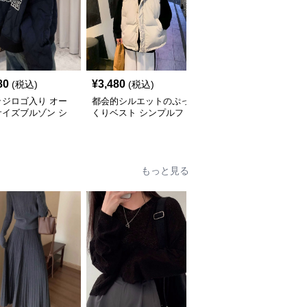
80
¥
3,480
¥
10,980
(税込)
(税込)
(税込)
ッジロゴ入り オー
都会的シルエットのぷっ
メンズ 軽量ロング丈ダ
サイズブルゾン シ
くりベスト シンプルフ
ウンジャケット シンプ
ルファッション
ァッション
ルファッション
もっと見る