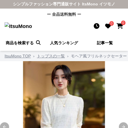
シンプルファッション専門通販サイト ItsMono イツモノ
ー 全品送料無料 ー
0
0
商品を検索する
人気ランキング
記事一覧
ItsuMono TOP
›
トップスの一覧
›
モヘア風フリルネックセーター