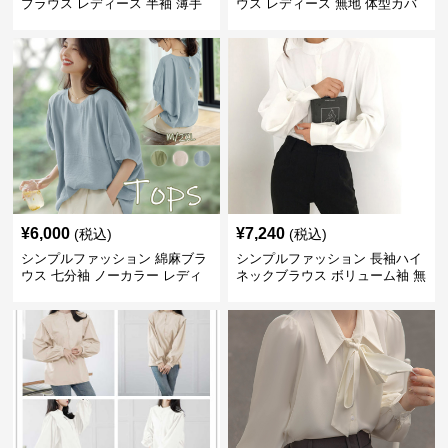
ブラウス レディース 半袖 薄手
ウス レディース 無地 体型カバ
体型カバー
ー ゆったりシャツ
¥
6,000
¥
7,240
(税込)
(税込)
シンプルファッション 綿麻ブラ
シンプルファッション 長袖ハイ
ウス 七分袖 ノーカラー レディ
ネックブラウス ボリューム袖 無
ース
地 春秋