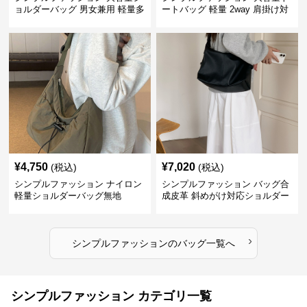
ョルダーバッグ 男女兼用 軽量多
ートバッグ 軽量 2way 肩掛け対
収納鞄
応
¥
4,750
¥
7,020
(税込)
(税込)
シンプルファッション ナイロン
シンプルファッション バッグ合
軽量ショルダーバッグ無地
成皮革 斜めがけ対応ショルダー
バッグ
›
シンプルファッション
の
バッグ
一覧へ
シンプルファッション カテゴリ一覧