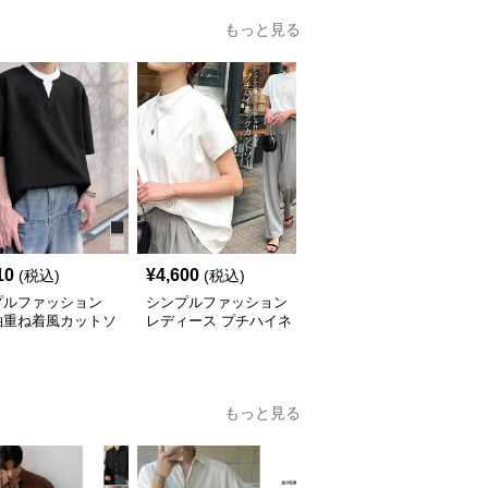
もっと見る
10
¥
4,600
¥
7,920
(税込)
(税込)
(税込)
プルファッション
シンプルファッション
シンプルファッション
袖重ね着風カットソ
レディース プチハイネ
メンズ 重ね着風半袖丸
ンズ
ック 半袖無地 着回し抜
首衫 夏用無地カットソ
群 シンプル
ー
もっと見る