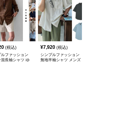
20
¥
7,920
¥
9,700
(税込)
(税込)
(税込)
プルファッション
シンプルファッション
シンプルファッション
ン混長袖シャツ ゆ
無地半袖シャツ メンズ
メンズ リネン風 半袖シ
りシルエット
カジュアル 春夏
ャツ ゆったり ダブルポ
ケット