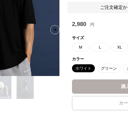
ご注文確定か
2,980
円
Next slide
サイズ
M
L
XL
カラー
ホワイト
グリーン
購
カー