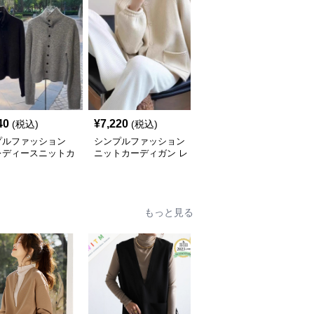
40
¥
7,220
¥
8,690
(税込)
(税込)
(税込)
プルファッション
シンプルファッション
シンプルファッション
レディースニットカ
ニットカーディガン レ
ダブルジップフード付き
ィガン
ディース ボタン前開き
ニットカーディガン
長袖
もっと見る