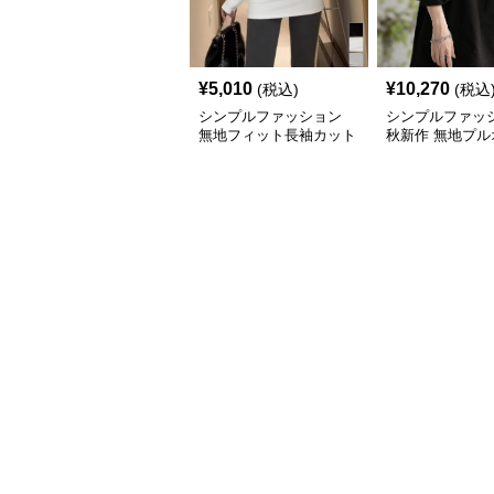
¥
5,010
¥
10,270
(税込)
(税込
シンプルファッション
シンプルファッ
無地フィット長袖カット
秋新作 無地プル
ソー 重ね着対応ロング
ー ゆったり長袖
丈
ソー