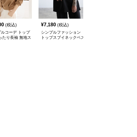
00
¥
7,180
¥
5,160
(税込)
(税込)
(税込)
プルコーデ トップ
シンプルファッション
シンプルファッショント
ったり長袖 無地ス
トップスブイネックベス
ップス 重ね着風長袖ハ
ットプルオーバー
ト レディース春夏無地
イネック
重ね着