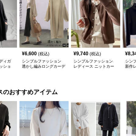
¥
6,600
¥
9,740
¥
8,3
(税込)
(税込)
ディガ
シンプルファッション
シンプルファッション
シン
ッショ
透かし編みロングカーデ
レディース ニットカー
新作
ィガン
ディガン ベーシック
ーデ
ス
のおすすめアイテム