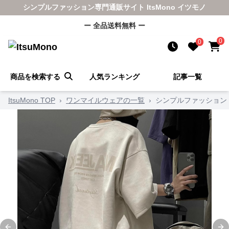
シンプルファッション専門通販サイト ItsMono イツモノ
ー 全品送料無料 ー
0
0
商品を検索する
人気ランキング
記事一覧
ItsuMono TOP
›
ワンマイルウェアの一覧
›
シンプルファッション