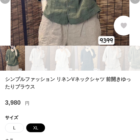
Previous slide
Ne
シンプルファッション リネンVネックシャツ 前開きゆっ
たりブラウス
3,980
円
サイズ
L
XL