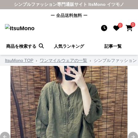
シンプルファッション専門通販サイト ItsMono イツモノ
ー 全品送料無料 ー
0
0
商品を検索する
人気ランキング
記事一覧
ItsuMono TOP
›
ワンマイルウェアの一覧
›
シンプルファッション