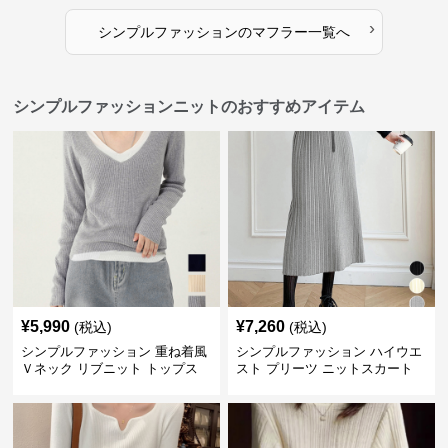
›
シンプルファッション
の
マフラー
一覧へ
シンプルファッションニットのおすすめアイテム
¥
5,990
¥
7,260
(税込)
(税込)
シンプルファッション 重ね着風
シンプルファッション ハイウエ
Ｖネック リブニット トップス
スト プリーツ ニットスカート
長袖
ベルト付き 秋冬