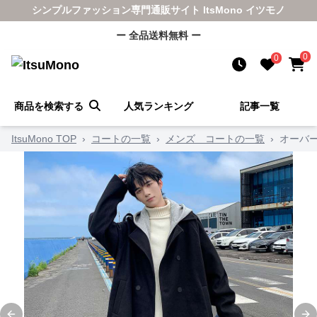
シンプルファッション専門通販サイト ItsMono イツモノ
ー 全品送料無料 ー
0
0
商品を検索する
人気ランキング
記事一覧
ItsuMono TOP
›
コートの一覧
›
メンズ コートの一覧
›
オーバー