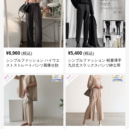
¥
6,960
¥
5,400
(税込)
(税込)
シンプルファッション ハイウエ
シンプルファッション 軽量薄手
ストストレートパンツ着痩せ効
九分丈スラックスパンツ紳士用
果
春夏