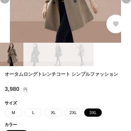
Previous slide
Ne
オータムロングトレンチコート シンプルファッション
3,980
円
サイズ
M
L
XL
2XL
3XL
カラー