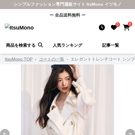
シンプルファッション専門通販サイト ItsMono イツモノ
ー 全品送料無料 ー
0
0
商品を検索する
人気ランキング
記事一覧
ItsuMono TOP
›
コートの一覧
›
エレガントトレンチコート シン