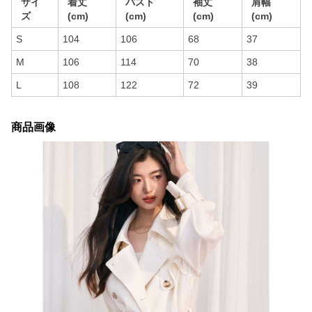
サイ
着丈
バスト
袖丈
肩幅
ズ
(cm)
(cm)
(cm)
(cm)
S
104
106
68
37
M
106
114
70
38
L
108
122
72
39
商品画像