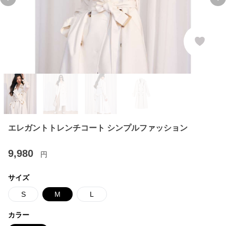
Previous slide
Ne
エレガントトレンチコート シンプルファッション
9,980
円
サイズ
S
M
L
カラー