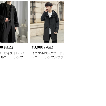
80
¥
3,980
¥
4,980
(税込)
(税込)
(税込)
バーサイズトレンチ
ミニマルロングフーデッ
シンプルスタイル フー
イルコート シンプ
ドコート シンプルファ
ド付きロングコート シ
ァッション
ッション
ンプルファッション