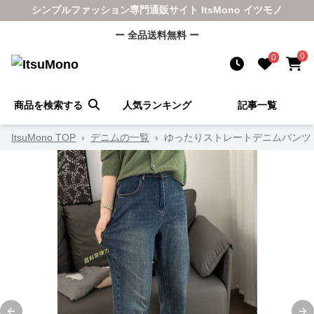
シンプルファッション専門通販サイト ItsMono イツモノ
ー 全品送料無料 ー
0
0
商品を検索する
人気ランキング
記事一覧
ItsuMono TOP
›
デニムの一覧
›
ゆったりストレートデニムパンツ